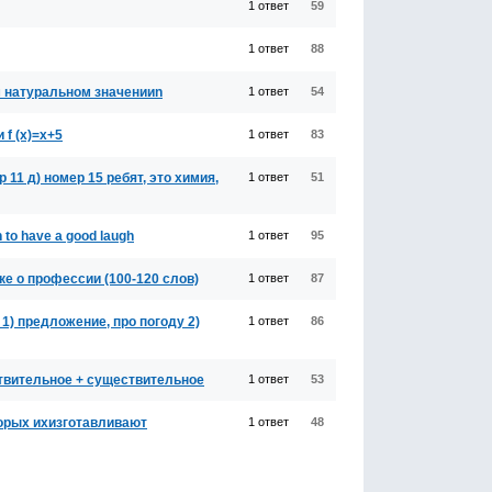
1 ответ
59
1 ответ
88
ом натуральном значенииn
1 ответ
54
f (x)=x+5
1 ответ
83
 11 д) номер 15 ребят, это химия,
1 ответ
51
n to have a good laugh
1 ответ
95
е о профессии (100-120 слов)
1 ответ
87
1) предложение, про погоду 2)
1 ответ
86
ствительное + существительное
1 ответ
53
торых ихизготавливают
1 ответ
48