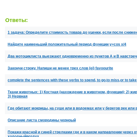
Ответы:
1 задача: Определите стоимость товара до уценки, если после сниже
Найдите наименьший положительный период функции y=cos x/4
Два мотоциклиста выезжают одновременно из пунктов A и B навстреч
Закончи строку. Напиши не менее трех слов (ei) favoourite
complete the sentences with these verbs to spend, to go,to miss,or to take
Ткани животных: 1) Костная (нахождение в животном, функции); 2) жи
3) Нервная
Где обитают мокрицы, на суше или в водоемах или у берегов рек или 
Описание листа смородины черноый
Покажи красной и синей стрелками где и в каком направлении через 
холодныйвоздух