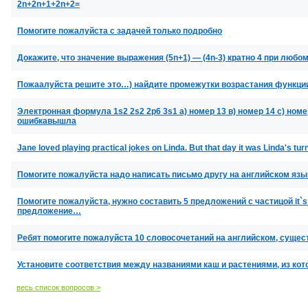
2n+2n+1+2n+2=
Помогите пожалуйста с задачей только подробно
Докажите, что значение выражения (5n+1) — (4n-3) кратно 4 при люб
Пожаалуйста решите это…) найдите промежутки возрастания функции 
Электронная формула 1s2 2s2 2p6 3s1 а) номер 13 в) номер 14 с) номер
ошибкавышла
Jane loved playing practical jokes on Linda. But that day it was Linda's tur
Помогите пожалуйста надо написать письмо другу на английском язык
Помогите пожалуйста, нужно составить 5 предложений с частицой it`s 
предложение…
Ребят помогите пожалуйста 10 словосочетаний на английском, суще
Установите соответствия между названиями каш и растениями, из ко
весь список вопросов >