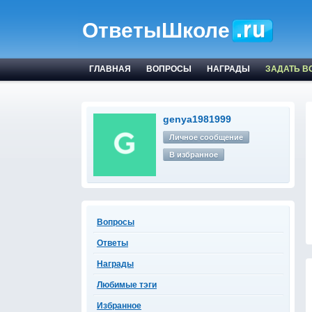
ОтветыШколе
ГЛАВНАЯ
ВОПРОСЫ
НАГРАДЫ
ЗАДАТЬ В
genya1981999
Личное сообщение
В избранное
Вопросы
Ответы
Награды
Любимые тэги
Избранное