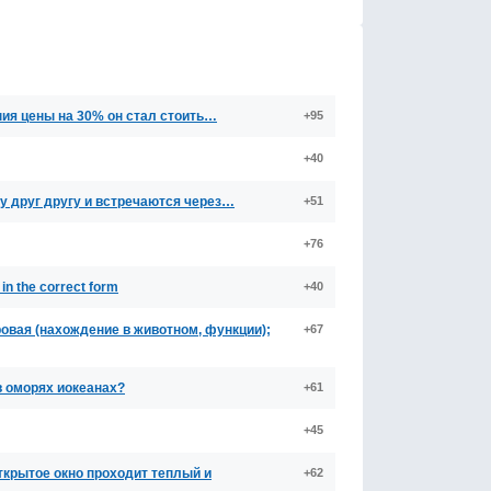
ния цены на 30% он стал стоить…
+95
+40
у друг другу и встречаются через…
+51
+76
 in the correct form
+40
ровая (нахождение в животном, функции);
+67
в оморях иокеанах?
+61
+45
открытое окно проходит теплый и
+62