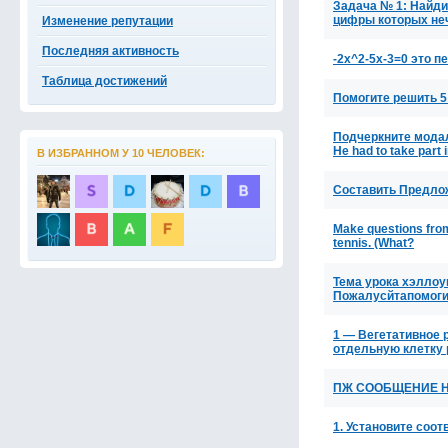
Задача № 1: Найди
цифры которых не
Изменение репутации
Последняя активность
-2x^2-5x-3=0 это 
Таблица достижений
Помогите решить 5 (
Подчеркните модал
He had to take part 
В ИЗБРАННОМ У 10 ЧЕЛОВЕК:
Составить Предложе
Make questions from 
tennis. (What?
Тема урока хэллоуи
Пожалусйтапомоги
1 — Вегетативное 
отдельную клетку 
ПЖ СООБЩЕНИЕ Н
1. Установите соо