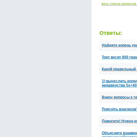
весь список вопросов
Ответы:
Найдите корень ур
Торт весит 800 гра
Какой правельный 
1) вычеслить коор
неравенства 5x
Внизу вопросы к те
Поясніть взаємозв
Помогите! Нужен к
Объясните взаимо