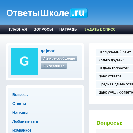
ОтветыШколе
ГЛАВНАЯ
ВОПРОСЫ
НАГРАДЫ
ЗАДАТЬ ВОПРОС
gajmarij
Заслуженный ранг:
Личное сообщение
Кол-во друзей:
В избранное
Задано вопросов:
Дано ответов:
Средняя длина отве
Дано лучших ответо
Вопросы
Ответы
Награды
Любимые тэги
Вопросы:
Избранное