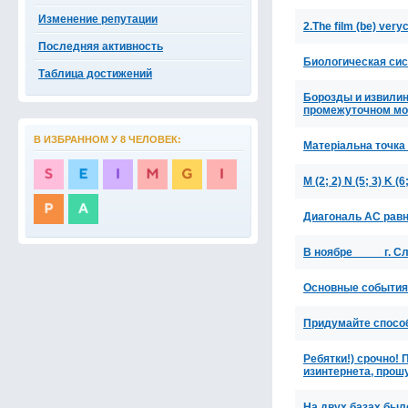
Изменение репутации
2.The film (be) very
Последняя активность
Биологическая си
Таблица достижений
Борозды и извилин
промежуточном мо
В ИЗБРАННОМ У 8 ЧЕЛОВЕК:
Матеріальна точка 
M (2; 2) N (5; 3) K 
Диагональ AC равн
В ноябре_____г. С
Основные события
Придумайте способ
Ребятки!) срочно! 
изинтернета, прош
На двух базах было