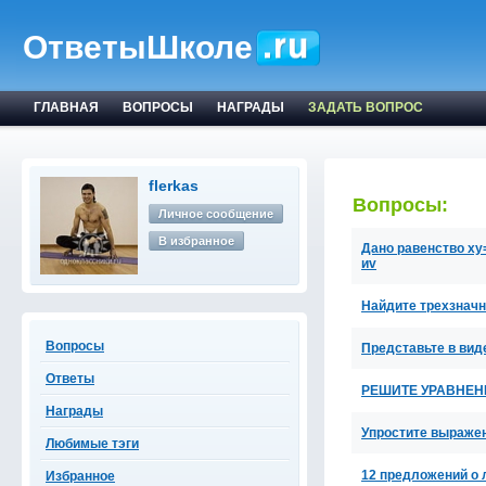
ОтветыШколе
ГЛАВНАЯ
ВОПРОСЫ
НАГРАДЫ
ЗАДАТЬ ВОПРОС
flerkas
Вопросы:
Личное сообщение
В избранное
Дано равенство xy
иv
Найдите трехзначн
Вопросы
Представьте в виде
Ответы
РЕШИТЕ УРАВНЕНЕНИ
Награды
Упростите выражени
Любимые тэги
12 предложений о
Избранное