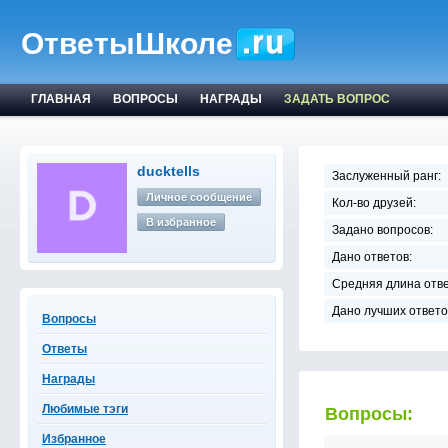
ОтветыШколе
ГЛАВНАЯ
ВОПРОСЫ
НАГРАДЫ
ЗАДАТЬ ВОПРОС
ducktells
Заслуженный ранг:
Личное сообщение
Кол-во друзей:
В избранное
Задано вопросов:
Дано ответов:
Средняя длина отве
Дано лучших ответо
Вопросы
Ответы
Награды
Любимые тэги
Вопросы:
Избранное