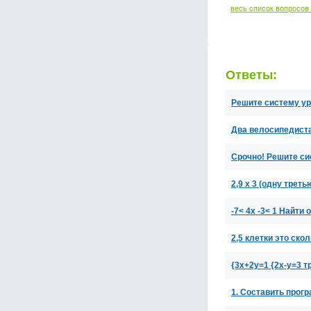
весь список вопросов
Ответы:
Решите систему ур
Два велосипедиста
Срочно! Решите сис
2,9 х 3 (одну трет
-7< 4x -3< 1 Найти
2,5 клетки это ско
{3x+2y=1 {2x-y=3 
1. Составить прог