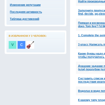
Найти производные ф
Изменение репутации
Заполните пропуски
Последняя активность
find, decide, go,slee
Таблица достижений
Прямая и косвенная
does Tom live? I'd l
1. Complete the sen
В ИЗБРАННОМ У 3 ЧЕЛОВЕК:
3 класс Написать 
Какие буквы надо 
чтобы получилось
Доашние задание по
(ели) поддубом (е
Составить список 
последствия ихвл
Водолаз в воде по
К какому типу пло