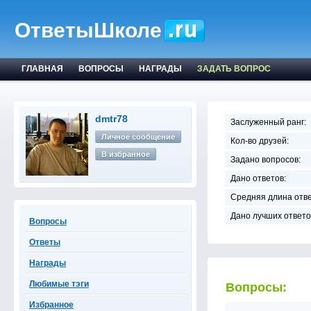
ОтветыШколе
ГЛАВНАЯ
ВОПРОСЫ
НАГРАДЫ
ЗАДАТЬ ВОПРОС
dmtr78
Заслуженный ранг:
Личное сообщение
Кол-во друзей:
В избранное
Задано вопросов:
Дано ответов:
Средняя длина отве
Дано лучших ответо
Вопросы
Ответы
Награды
Любимые тэги
Вопросы:
Избранное