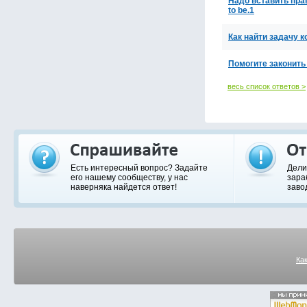
Надо вставить прави
to be.1
Как найти задачу 
Помогите законить
весь список ответов >
Есть интересный вопрос? Задайте
Дели
его нашему сообществу, у нас
зара
наверняка найдется ответ!
заво
Ка