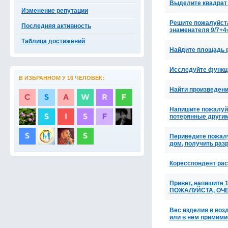
Выделите квадрат 
Изменение репутации
Решите пожалуйста)
Последняя активность
знаменателя 9/7+4
Таблица достижений
Найдите площадь р
Исследуйте функци
В ИЗБРАННОМ У 16 ЧЕЛОВЕК:
Найти произведение
Напишите пожалуйс
потерянные други
Периведите пожал
дом, получить раз
Коресспондент рас
Привет, напишите 1
ПОЖАЛУЙСТА, ОЧ
Вес изделия в возд
или в нем примим