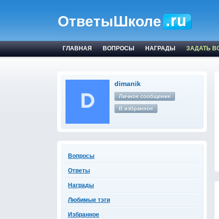
ОтветыШколе
ГЛАВНАЯ
ВОПРОСЫ
НАГРАДЫ
ЗАДАТЬ В
dimanik
Личное сообщение
В избранное
Вопросы
Ответы
Награды
Любимые тэги
Избранное