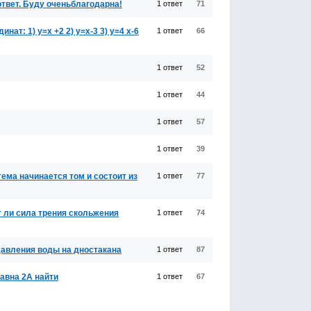
ответ. Буду оченьблагодарна!
1 ответ
71
т: 1) у=х +2 2) у=х-3 3) у=4 х-6
1 ответ
66
1 ответ
52
1 ответ
44
1 ответ
57
1 ответ
39
ема начинается том и состоит из
1 ответ
77
т ли сила трения скольжения
1 ответ
74
давления воды на дностакана
1 ответ
87
авна 2А найти
1 ответ
67