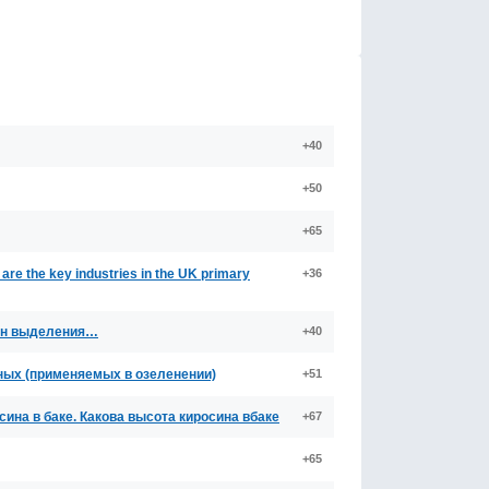
+40
+50
+65
e the key industries in the UK primary
+36
ган выделения…
+40
вных (применяемых в озеленении)
+51
сина в баке. Какова высота киросина вбаке
+67
+65