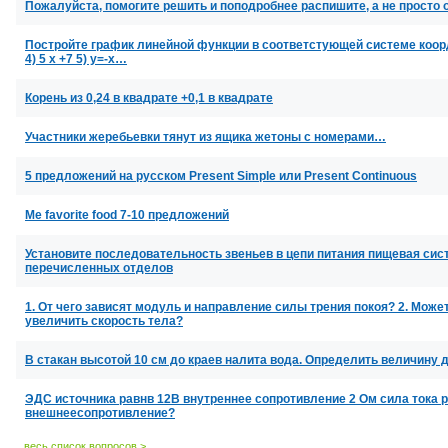
Пожалуйста, помогите решить и поподробнее распишите, а не просто 
Постройте график линейной функции в соответстующей системе координа
4) 5 х +7 5) у=-х…
Корень из 0,24 в квадрате +0,1 в квадрате
Участники жеребьевки тянут из ящика жетоны с номерами…
5 предложений на русском Present Simple или Present Continuous
Me favorite food 7-10 предложений
Установите последовательность звеньев в цепи питания пищевая сист
перечисленных отделов
1. От чего зависят модуль и направление силы трения покоя? 2. Може
увеличить скорость тела?
В стакан высотой 10 см до краев налита вода. Определить величину 
ЭДС источника равнв 12В внутреннее сопротивление 2 Ом сила тока р
внешнеесопротивление?
весь список вопросов >