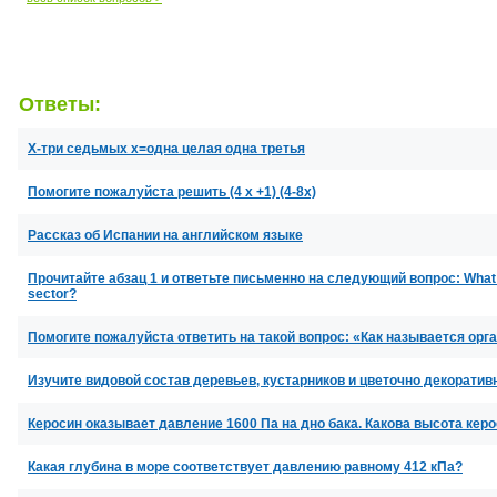
Ответы:
X-три седьмых x=одна целая одна третья
Помогите пожалуйста решить (4 х +1) (4-8x)
Рассказ об Испании на английском языке
Прочитайте абзац 1 и ответьте письменно на следующий вопрос: What ar
sector?
Помогите пожалуйста ответить на такой вопрос: «Как называется ор
Изучите видовой состав деревьев, кустарников и цветочно декорати
Керосин оказывает давление 1600 Па на дно бака. Какова высота керо
Какая глубина в море соответствует давлению равному 412 кПа?