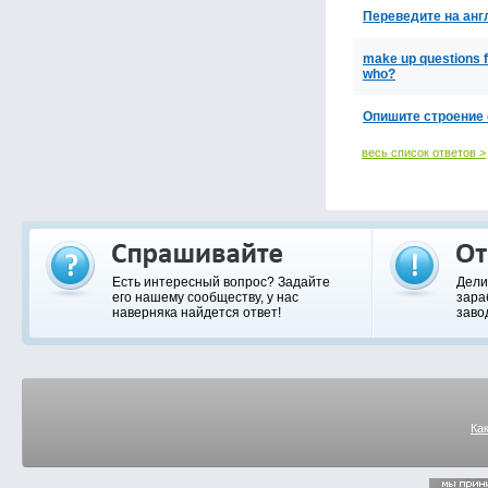
Переведите на анг
make up questions fro
who?
Опишите строение 
весь список ответов >
Есть интересный вопрос? Задайте
Дели
его нашему сообществу, у нас
зара
наверняка найдется ответ!
заво
Ка