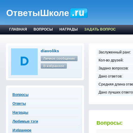
ОтветыШколе
ГЛАВНАЯ
ВОПРОСЫ
НАГРАДЫ
ЗАДАТЬ ВОПРОС
diavoliks
Заслуженный ранг:
Личное сообщение
Кол-во друзей:
В избранное
Задано вопросов:
Дано ответов:
Средняя длина отве
Дано лучших ответо
Вопросы
Ответы
Награды
Любимые тэги
Вопросы:
Избранное