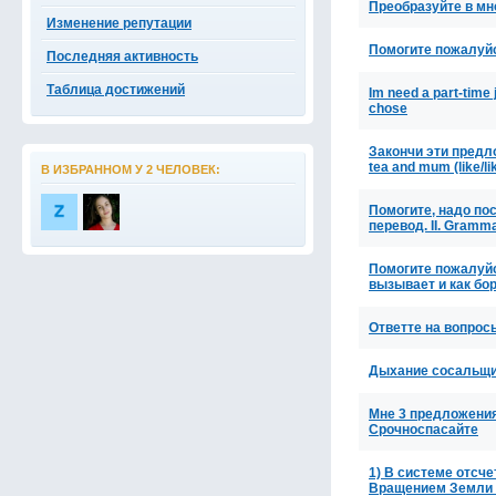
Преобразуйте в мно
Изменение репутации
Помогите пожалуйс
Последняя активность
Таблица достижений
Im need a part-time
chose
Закончи эти предло
tea and mum (like/l
В ИЗБРАННОМ У 2 ЧЕЛОВЕК:
Помогите, надо по
перевод. II. Gramm
Помогите пожалуйст
вызывает и как бор
Ответте на вопрос
Дыхание сосальщи
Мне 3 предложения
Срочноспасайте
1) В системе отсче
Вращением Земли 