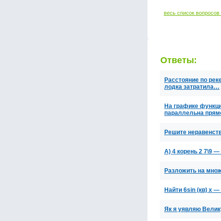
весь список вопросов
Ответы:
Расстояние по рек
лодка затратила…
На графике функци
параллельна прямо
Решите неравенство
А) 4 корень 2 7\9 —
Разложить на множ
Найти 6sin (кв) x —
Як я уявляю Велику