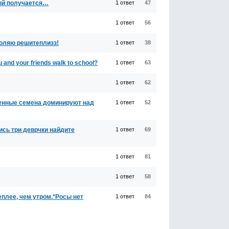
нный получается…
1 ответ
47
1 ответ
56
умоляю решитеплизз!
1 ответ
38
 and your friends walk to school?
1 ответ
63
1 ответ
62
енные семена доминируют над
1 ответ
52
сь три деврчки найдите
1 ответ
69
1 ответ
81
1 ответ
58
плее, чем утром.*Росы нет
1 ответ
84