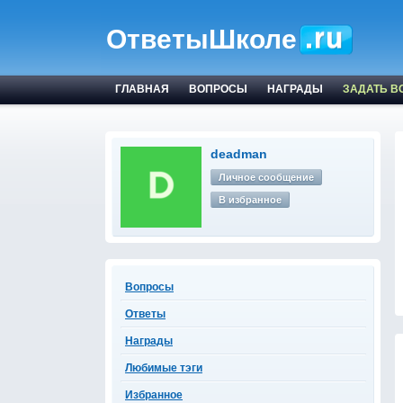
ОтветыШколе
ГЛАВНАЯ
ВОПРОСЫ
НАГРАДЫ
ЗАДАТЬ В
deadman
Личное сообщение
В избранное
Вопросы
Ответы
Награды
Любимые тэги
Избранное