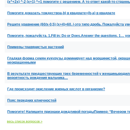
(x^+2x) ^-2 (x+1) ^=1 помогите с решением. А то ответ какой-то стра
Помогите доказать тождествоa-b) в квадрате=(b-a) в квадрате
Решите уравнение (60/x-0,5) (x+4)=60. /-это типо дробь. Пожалуйста 
Помогите, пожалуйста. 1.Fill in: Do or Does.Answer the questions. 1… you
Примеры травянистых растений
Гладкая форма семян кукурузы доминирует над морщинистой, окраш
неокрашенными
В результате предшествующих трех беременностей у женщиныродили
вероятность рождения мальчика…
Где происходит окисление жирных кислот в организме?
Пояс передних клнечностей
Помогите! Напишите признаки дождливой погодыПример: *Вечером те
весь список вопросов >