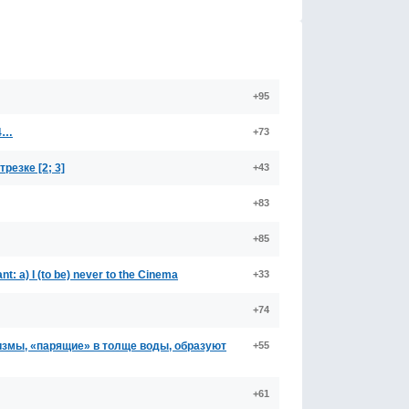
+95
 4…
+73
резке [2; 3]
+43
+83
+85
 a) I (to be) never to the Cinema
+33
+74
змы, «парящие» в толще воды, образуют
+55
+61