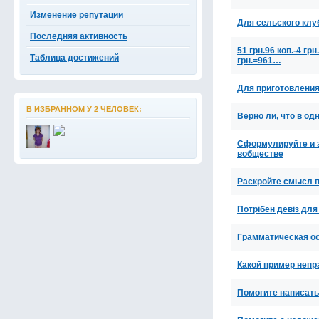
Изменение репутации
Для сельского клу
Последняя активность
51 грн.96 коп.-4 грн
Таблица достижений
грн.=961…
Для приготовления
В ИЗБРАННОМ У 2 ЧЕЛОВЕК:
Верно ли, что в о
Сформулируйте и з
вобществе
Раскройте смысл п
Потрібен девіз дл
Грамматическая ос
Какой пример неп
Помогите написать