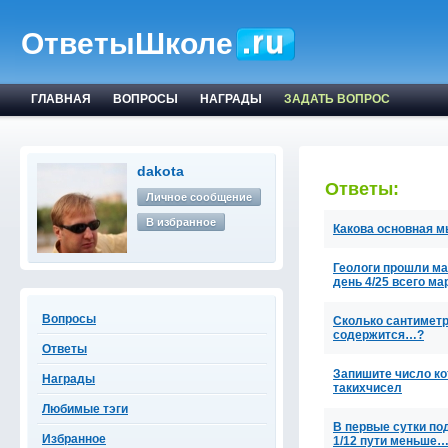
ОтветыШколе
ГЛАВНАЯ
ВОПРОСЫ
НАГРАДЫ
ЗАДАТЬ ВОПРОС
dakota
Ответы:
Личное сообщение
В избранное
Какова основная м
Геологи прошли ма
день 4/25 всего м
Вопросы
Сколько сантиметр
содержится…?
Ответы
Запишите число ко
Награды
такихчисел
Любимые тэги
В первые сутки по
Избранное
1/12 пути меньше