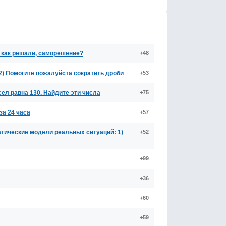
 как решали, саморешение?
+48
4A^ (2) Помогите пожалуйста сократить дроби
+53
л равна 130. Найдите эти числа
+75
за 24 часа
+57
тические модели реальных ситуаций: 1)
+52
+99
+36
+60
+59