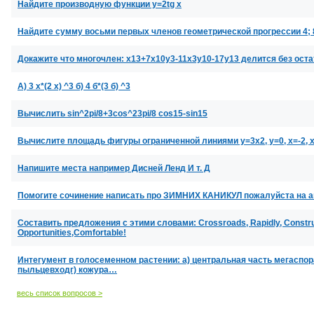
Найдите производную функции y=2tg x
Найдите сумму восьми первых членов геометрической прогрессии 4; 8
Докажите что многочлен: x13+7x10y3-11x3y10-17y13 делится без оста
А) 3 х*(2 х) ^3 б) 4 б*(3 б) ^3
Вычислить sin^2pi/8+3cos^23pi/8 cos15-sin15
Вычислите площадь фигуры ограниченной линиями y=3x2, y=0, x=-2, 
Напишите места например Дисней Ленд И т. Д
Помогите сочинение написать про ЗИМНИХ КАНИКУЛ пожалуйста на 
Составить предложения с этими словами: Crossroads, Rapidly, Construc
Opportunities,Comfortable!
Интегумент в голосеменном растении: а) центральная часть мегаспор
пыльцевходг) кожура…
весь список вопросов >