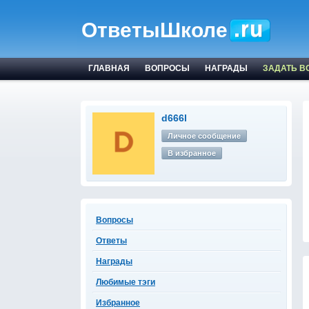
ОтветыШколе
ГЛАВНАЯ
ВОПРОСЫ
НАГРАДЫ
ЗАДАТЬ В
d666l
Личное сообщение
В избранное
Вопросы
Ответы
Награды
Любимые тэги
Избранное