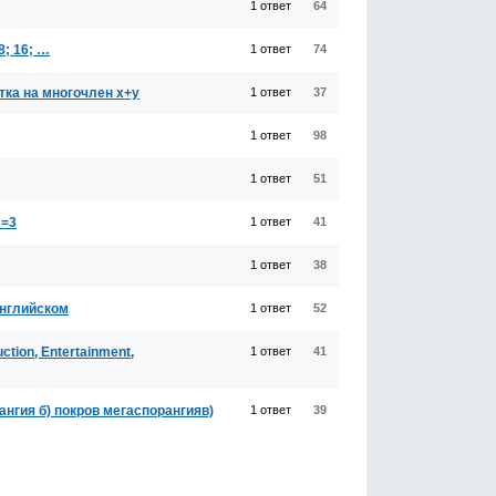
1 ответ
64
; 16; …
1 ответ
74
тка на многочлен x+y
1 ответ
37
1 ответ
98
1 ответ
51
x=3
1 ответ
41
1 ответ
38
английском
1 ответ
52
tion, Entertainment,
1 ответ
41
ангия б) покров мегаспорангияв)
1 ответ
39