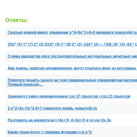
Ответы:
Сколько корней имеет уравнение x^4+9x^2+4=0 напишите пожалуйста
35X^ (5) Y^ (7) Z^ (2) /21X^ (3) Y^ (8) Z^ (2) -14A^ (2) — 7AB / B^ (2) -
Сумма квадратов двух последовательных натуральных нечетных чисе
Две помпы, работая одновременно, могут откачать воду из котлована 
Помогите решить задачу на тему рациональные уравнения как матема
Первый пешеход…
Замените сумму произведением cos 37 градусов +cos 23 градусов
2 х^2+5x-7/x^2-8+7 сократите дробь, пожалуйста
Разложить на множители y (4x+3) -6 (4x+3) и yx-ya+3x-3a
Какие точки будут у графика функции y=2-x^2