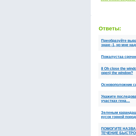
Ответы:
Преобразуйте выраж
знаю -1, но мне на
Пожалустаа срочн
8 Oh close the windo
open) the window?
Основоположник с
Укажите последов
участках гена…
Зеленым карандашо
кусок горной поро
ПОМОГИТЕ НАЗВАН
ТЕЧЕНИЕ БЫСТРО