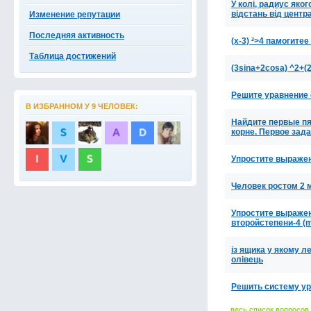
У колі, радиус яко
відстань від центр
Изменение репутации
Последняя активность
(x-3) ²>4 памогите
Таблица достижений
(3sina+2cosa) ^2+(
Решите уравнение о
В ИЗБРАННОМ У 9 ЧЕЛОВЕК:
Найдите первые пят
корне. Первое зад
Упростите выражени
Человек ростом 2 
Упростите выражение
второйстепени-4 (m
із ящика у якому л
олівець
Решить систему ур
весь список вопросов