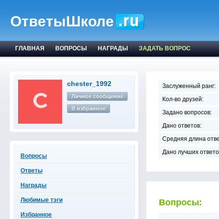
ОтветыШколе
ГЛАВНАЯ
ВОПРОСЫ
НАГРАДЫ
ЗАДАТЬ ВОПРОС
chester_1992
Заслуженный ранг:
Личное сообщение
Кол-во друзей:
В избранное
Задано вопросов:
Дано ответов:
Средняя длина отве
Дано лучших ответо
Вопросы
Ответы
Награды
Любимые тэги
Вопросы:
Избранное