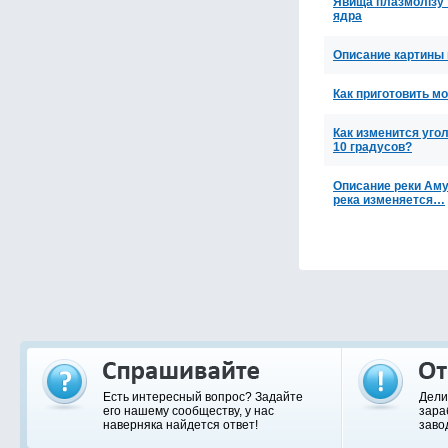
Явища плазмолізу т
ядра
Описание картины 
Как приготовить м
Как изменится уго
10 градусов?
Описание реки Амур
река изменяется…
Есть интересный вопрос? Задайте
Дели
его нашему сообществу, у нас
зара
наверняка найдется ответ!
заво