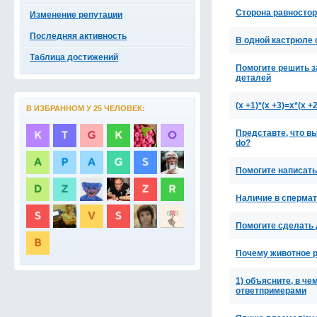
Сторона равностор
Изменение репутации
Последняя активность
В одной кастрюле с
Таблица достижений
Помогите решить з
деталей
(х +1)*(х +3)=х*(х 
В ИЗБРАННОМ У 25 ЧЕЛОВЕК:
Представте, что вы
do?
Помогите написать
Наличие в спермат
Помогите сделать 
Почему животное р
1) объясните, в ч
ответпримерами