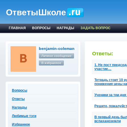
ОтветыШколе
ГЛАВНАЯ
ВОПРОСЫ
НАГРАДЫ
ЗАДАТЬ ВОПРОС
benjamin-coleman
Ответы:
Личное сообщение
В избранное
1. Не пост предсе
участие…
Тетрадь стоит 10 р
понижения цены н
Вопросы
Ученики за три дня
Ответы
Решите, пожалуйста.
Награды
Любимые тэги
В первый день было
вспаханоземли
Избранное