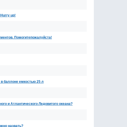
Hurry up!
гументов. Помогитепожалуйста!
 в баллоне емкостью 25 л
ого и Атлантического Ледовитого океана?
ожно назвать?