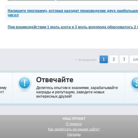
Напишите программу, которая находит произведение двух наибольши
чисел
При взаимодействии 1 моль азота и 3 моль водорода образовалось 2
1
2
3
сл
« предыдущая
шему
Делитесь опытом и знаниями, зарабатывайте
т!
награды и репутацию, заводите новых
интересных друзей!
НАШ ПРОЕКТ
О проекте
Как заработать на нашем сайте?
Награды