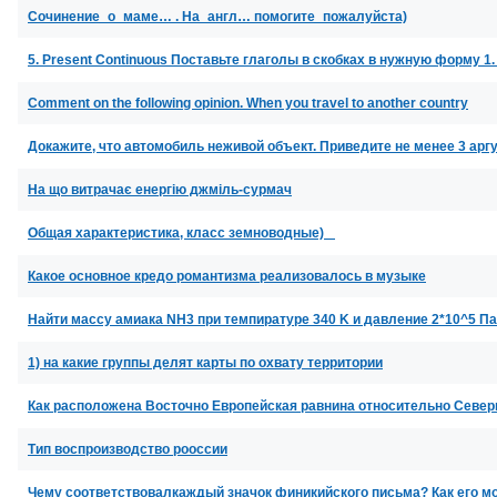
Сочинение_о_маме… . На_англ… помогите_пожалуйста)
5. Present Continuous Поставьте глаголы в скобках в нужную форму 1. 
Comment on the following opinion. When you travel to another country
Докажите, что автомобиль неживой объект. Приведите не менее 3 ар
На що витрачає енергію джміль-сурмач
Общая характеристика, класс земноводные) _
Какое основное кредо романтизма реализовалось в музыке
Найти массу амиака NH3 при темпиратуре 340 K и давление 2*10^5 Па
1) на какие группы делят карты по охвату территории
Как расположена Восточно Европейская равнина относительно Северн
Тип воспроизводство рооссии
Чему соответствовалкаждый значок финикийского письма? Как его м