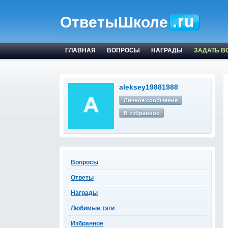
ОтветыШколе
ГЛАВНАЯ
ВОПРОСЫ
НАГРАДЫ
ЗАДАТЬ В
aleksey19881988
Личное сообщение
В избранное
Вопросы
Ответы
Награды
Любимые тэги
Избранное