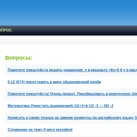
ОПРОС
Вопросы:
Помогите пожалуйста решить уравнения: x в квадрате +8x=0 6 y в ква
0,12 (674) представить в виде обыкновенной дроби
Помогите пожалуйста! Очень прошу!. Преобразовать в многочленc-3m) 
Математика Упростить выражениеb 1/2+3+b 1/2 -3 — 36) -2
Написать о своих планах на зимние каникулы по английскому языку, 5
Сочинение на тему if were president