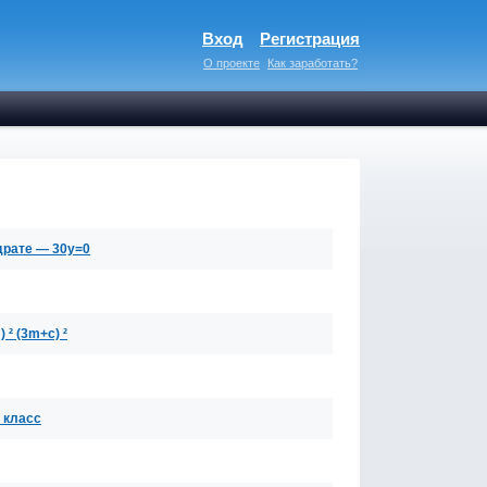
Вход
Регистрация
О проекте
Как заработать?
драте — 30y=0
² (3m+c) ²
 класс