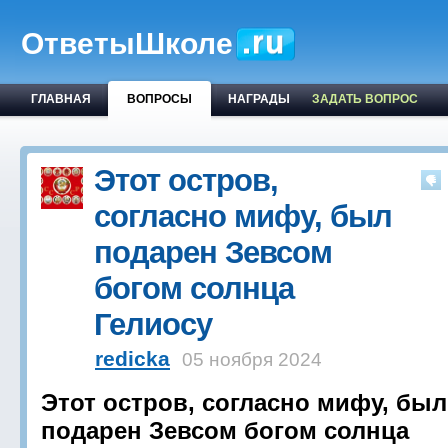
ОтветыШколе
ГЛАВНАЯ
ВОПРОСЫ
НАГРАДЫ
ЗАДАТЬ ВОПРОС
Этот остров,
согласно мифу, был
подарен Зевсом
богом солнца
Гелиосу
redicka
05 ноября 2024
Этот остров, согласно мифу, был
подарен Зевсом богом солнца