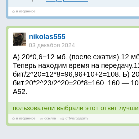
в избранное
nikolas555
03 декабря 2024
А) 20*0,6=12 мб. (после сжатия).12 м
Теперь находим время на передачу.1
бит/2^20=12*8=96,96+10+2=108. Б) 2
бит.20*2^23/2^20=20*8=160. 160 — 10
А52.
пользователи выбрали этот ответ лучш
в избранное
ссылка
отблагодарить