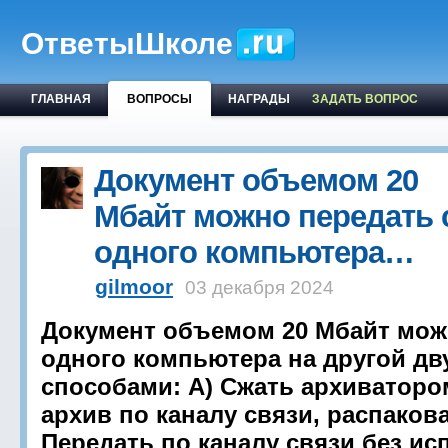
ОтветыШколе
ГЛАВНАЯ
ВОПРОСЫ
НАГРАДЫ
ЗАДАТЬ ВОПРОС
Документ объемом 20
Мбайт можно передать 
одного компьютера…
gilmoor
03 декабря 2024
Документ объемом 20 Мбайт мож
одного компьютера на другой дв
способами: А) Сжать архиваторо
архив по каналу связи, распаков
Передать по каналу связи без и