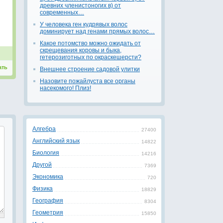
древних членистоногих в) от
современных…
У человека ген кудрявых волос
доминирует над генами прямых волос…
Какое потомство можно ожидать от
скрещевания коровы и быка,
гетерозиготных по окраскешерсти?
ать
Внешнее строение садовой улитки
Назовите пожайлуста все органы
насекомого! Плиз!
Алгебра
27400
Английский язык
14822
Биология
14216
Другой
7369
Экономика
720
Физика
18829
География
8304
Геометрия
15850