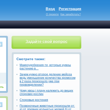
Вход
Регистрация
О проекте
Как заработать?
Задайте свой вопрос
Смотрите также:
Макроудобрения-те, которые нужны
растению в…
Зачем нужно второе деление мейоза
ведь уменьшение количества хромосом
в 2 раза произошло уже при
первомделении?
ить
Чому хвощ і плаун належить до вищих
спорових рослин
Споровые ростения
Позвоночные животные произошли от:
а) от древних кольчатых червей б) от