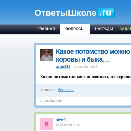
ОтветыШколе
ГЛАВНАЯ
ВОПРОСЫ
НАГРАДЫ
ЗАДА
Какое потомство можно
коровы и быка…
artur235
10 декабря 2025
Какое потомство можно ожидать от скреще
категория:
биология
в избранное
bizn9
10 декабря 2025