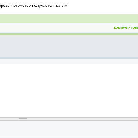
коровы потомство получается чалым
комментиров