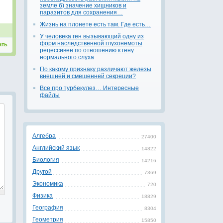
земле б) значение хищников и
паразитов для сохранения…
Жизнь на плонете есть там. Где есть…
У человека ген вызывающий одну из
форм наследственной глухонемоты
ать
рецессивен по отношению к гену
нормального слуха
По какому признаку различают железы
внешней и смешенней секреции?
Все про турбекулез… Интересные
файлы
Алгебра
27400
Английский язык
14822
Биология
14216
Другой
7369
Экономика
720
Физика
18829
География
8304
Геометрия
15850