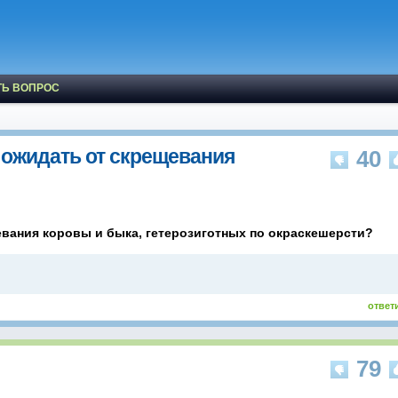
ТЬ ВОПРОС
 ожидать от скрещевания
40
вания коровы и быка, гетерозиготных по окраскешерсти?
ответ
79