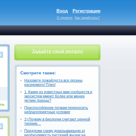
Вход
Регистрация
О проекте
Как заработать?
Задайте свой вопрос
Смотрите также:
Назовите пожайлуста все органы
насекомого! Плиз!
1. Какие из известных вам сообществ и
экосистем имеют более или менее
четкие гранцы?
ить
Приспособление почкам переносить
неблагоприятные условия
1) Почему в биологии считают ценной
тиорию…
Предложи схему доказывающую а)
необходимость растений жызни на